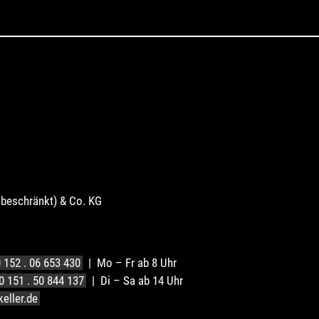
sbeschränkt) & Co. KG
 152 . 06 653 430
| Mo – Fr ab 8 Uhr
0 151 . 50 844 137
| Di – Sa ab 14 Uhr
eller.de